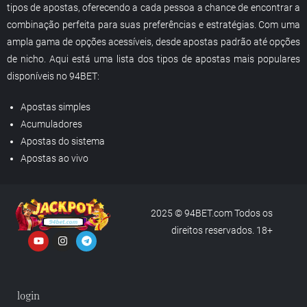
tipos de apostas, oferecendo a cada pessoa a chance de encontrar a
combinação perfeita para suas preferências e estratégias. Com uma
ampla gama de opções acessíveis, desde apostas padrão até opções
de nicho. Aqui está uma lista dos tipos de apostas mais populares
disponíveis no 94BET:
Apostas simples
Acumuladores
Apostas do sistema
Apostas ao vivo
2025 © 94BET.com Todos os
direitos reservados. 18+
login