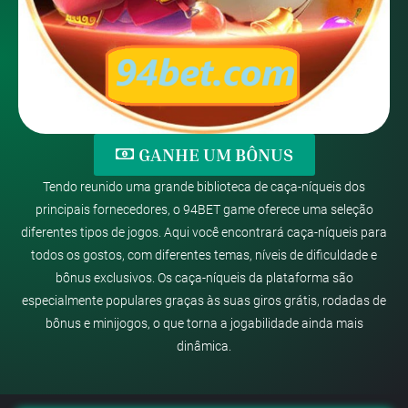
GANHE UM BÔNUS
Tendo reunido uma grande biblioteca de caça-níqueis dos
principais fornecedores, o 94BET game oferece uma seleção
diferentes tipos de jogos. Aqui você encontrará caça-níqueis para
todos os gostos, com diferentes temas, níveis de dificuldade e
bônus exclusivos. Os caça-níqueis da plataforma são
especialmente populares graças às suas giros grátis, rodadas de
bônus e minijogos, o que torna a jogabilidade ainda mais
dinâmica.