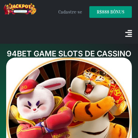
Cadastre-se
R$888 BÔNUS
94BET GAME SLOTS DE CASSINO